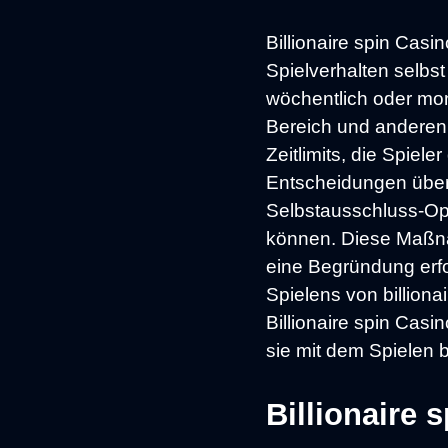
Billionaire spin Casi
Spielverhalten selbst
wöchentlich oder mona
Bereich und anderen 
Zeitlimits, die Spie
Entscheidungen über i
Selbstausschluss-Opt
können. Diese Maßna
eine Begründung erfo
Spielens von billiona
Billionaire spin Casi
sie mit dem Spielen 
Billionaire