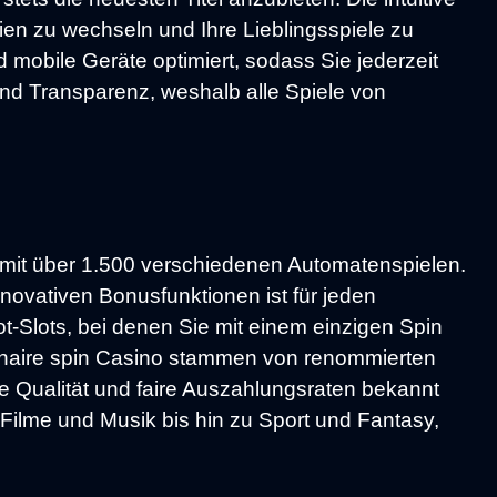
ien zu wechseln und Ihre Lieblingsspiele zu
d mobile Geräte optimiert, sodass Sie jederzeit
und Transparenz, weshalb alle Spiele von
s mit über 1.500 verschiedenen Automatenspielen.
novativen Bonusfunktionen ist für jeden
-Slots, bei denen Sie mit einem einzigen Spin
onaire spin Casino stammen von renommierten
he Qualität und faire Auszahlungsraten bekannt
Filme und Musik bis hin zu Sport und Fantasy,