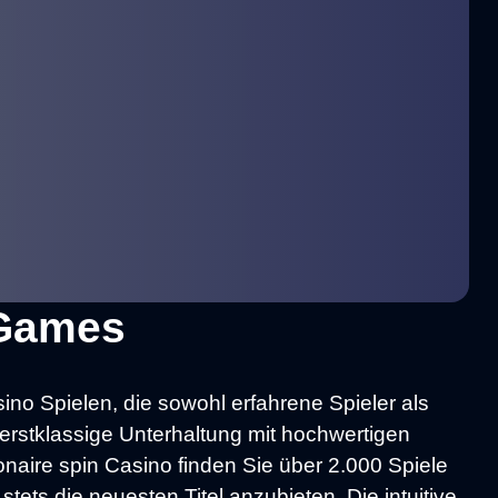
 Games
ino Spielen, die sowohl erfahrene Spieler als
, erstklassige Unterhaltung mit hochwertigen
naire spin Casino finden Sie über 2.000 Spiele
tets die neuesten Titel anzubieten. Die intuitive