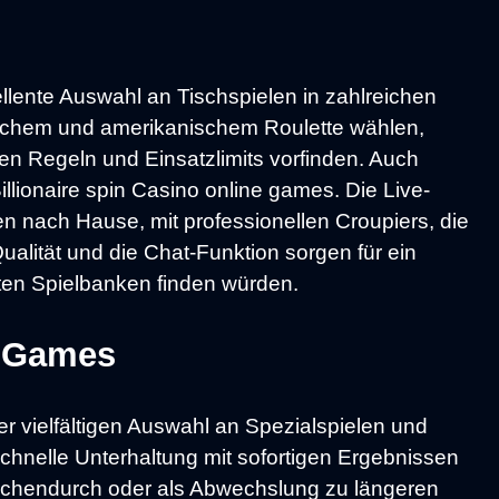
ellente Auswahl an Tischspielen in zahlreichen
ischem und amerikanischem Roulette wählen,
en Regeln und Einsatzlimits vorfinden. Auch
lionaire spin Casino online games. Die Live-
en nach Hause, mit professionellen Croupiers, die
alität und die Chat-Funktion sorgen für ein
rten Spielbanken finden würden.
t Games
er vielfältigen Auswahl an Spezialspielen und
chnelle Unterhaltung mit sofortigen Ergebnissen
ischendurch oder als Abwechslung zu längeren