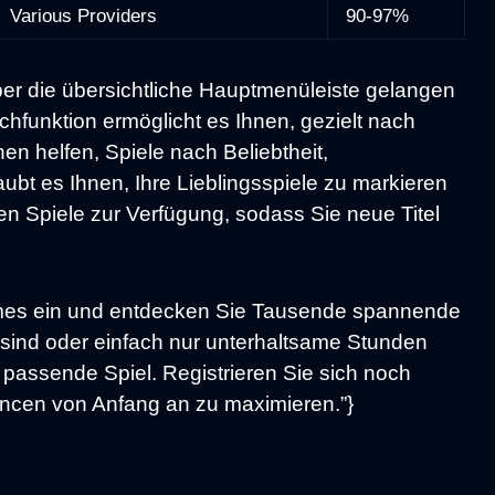
Various Providers
90-97%
 Über die übersichtliche Hauptmenüleiste gelangen
chfunktion ermöglicht es Ihnen, gezielt nach
en helfen, Spiele nach Beliebtheit,
ubt es Ihnen, Ihre Lieblingsspiele zu markieren
en Spiele zur Verfügung, sodass Sie neue Titel
o games ein und entdecken Sie Tausende spannende
 sind oder einfach nur unterhaltsame Stunden
s passende Spiel. Registrieren Sie sich noch
ncen von Anfang an zu maximieren.”}