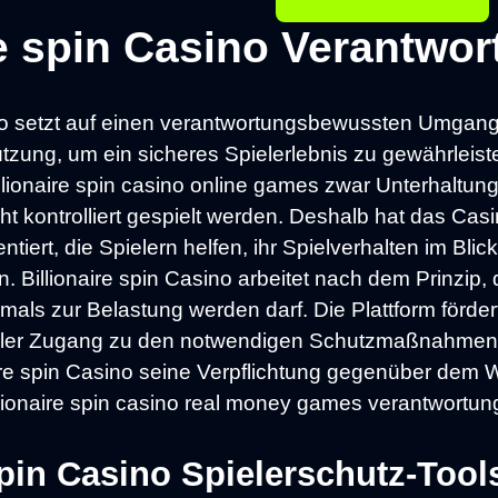
re spin Casino Verantwo
ino setzt auf einen verantwortungsbewussten Umgang 
zung, um ein sicheres Spielerlebnis zu gewährleisten
lionaire spin casino online games zwar Unterhaltung
ht kontrolliert gespielt werden. Deshalb hat das C
ert, die Spielern helfen, ihr Spielverhalten im Bli
n. Billionaire spin Casino arbeitet nach dem Prinzip
emals zur Belastung werden darf. Die Plattform fördert
pieler Zugang zu den notwendigen Schutzmaßnahmen 
aire spin Casino seine Verpflichtung gegenüber dem
llionaire spin casino real money games verantwortu
spin Casino Spielerschutz-Tool