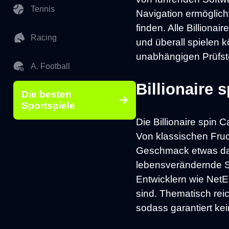
Tennis
Navigation ermöglich
finden. Alle Billiona
Racing
und überall spielen 
unabhängigen Prüfstell
A. Football
Billionaire 
Die besten
Sportspiele
Die Billionaire spin
Von klassischen Fruc
Geschmack etwas dabe
lebensverändernde S
Entwicklern wie NetE
sind. Thematisch rei
sodass garantiert k