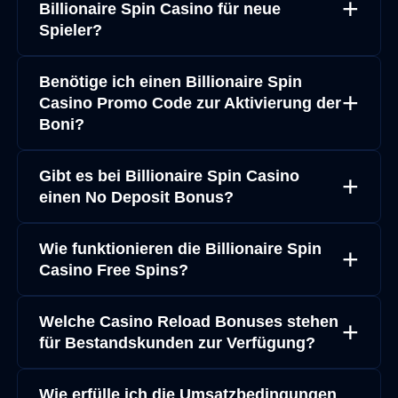
Billionaire Spin Casino für neue
Spieler?
Benötige ich einen Billionaire Spin
Casino Promo Code zur Aktivierung der
Boni?
Gibt es bei Billionaire Spin Casino
einen No Deposit Bonus?
Wie funktionieren die Billionaire Spin
Casino Free Spins?
Welche Casino Reload Bonuses stehen
für Bestandskunden zur Verfügung?
Wie erfülle ich die Umsatzbedingungen