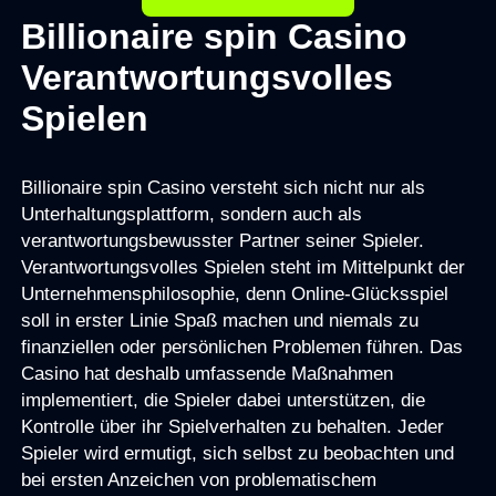
Billionaire spin Casino
Verantwortungsvolles
Spielen
Billionaire spin Casino versteht sich nicht nur als
Unterhaltungsplattform, sondern auch als
verantwortungsbewusster Partner seiner Spieler.
Verantwortungsvolles Spielen steht im Mittelpunkt der
Unternehmensphilosophie, denn Online-Glücksspiel
soll in erster Linie Spaß machen und niemals zu
finanziellen oder persönlichen Problemen führen. Das
Casino hat deshalb umfassende Maßnahmen
implementiert, die Spieler dabei unterstützen, die
Kontrolle über ihr Spielverhalten zu behalten. Jeder
Spieler wird ermutigt, sich selbst zu beobachten und
bei ersten Anzeichen von problematischem