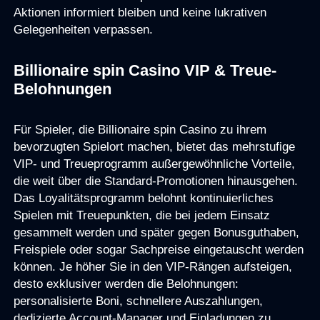
Aktionen informiert bleiben und keine lukrativen
Gelegenheiten verpassen.
Billionaire spin Casino VIP & Treue-
Belohnungen
Für Spieler, die Billionaire spin Casino zu ihrem
bevorzugten Spielort machen, bietet das mehrstufige
VIP- und Treueprogramm außergewöhnliche Vorteile,
die weit über die Standard-Promotionen hinausgehen.
Das Loyalitätsprogramm belohnt kontinuierliches
Spielen mit Treuepunkten, die bei jedem Einsatz
gesammelt werden und später gegen Bonusguthaben,
Freispiele oder sogar Sachpreise eingetauscht werden
können. Je höher Sie in den VIP-Rängen aufsteigen,
desto exklusiver werden die Belohnungen:
personalisierte Boni, schnellere Auszahlungen,
dedizierte Account-Manager und Einladungen zu