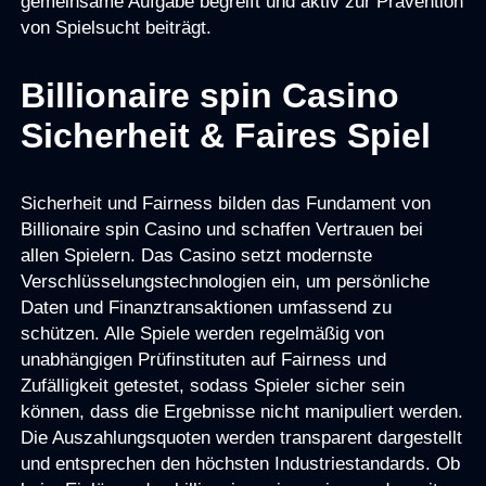
gemeinsame Aufgabe begreift und aktiv zur Prävention
von Spielsucht beiträgt.
Billionaire spin Casino
Sicherheit & Faires Spiel
Sicherheit und Fairness bilden das Fundament von
Billionaire spin Casino und schaffen Vertrauen bei
allen Spielern. Das Casino setzt modernste
Verschlüsselungstechnologien ein, um persönliche
Daten und Finanztransaktionen umfassend zu
schützen. Alle Spiele werden regelmäßig von
unabhängigen Prüfinstituten auf Fairness und
Zufälligkeit getestet, sodass Spieler sicher sein
können, dass die Ergebnisse nicht manipuliert werden.
Die Auszahlungsquoten werden transparent dargestellt
und entsprechen den höchsten Industriestandards. Ob