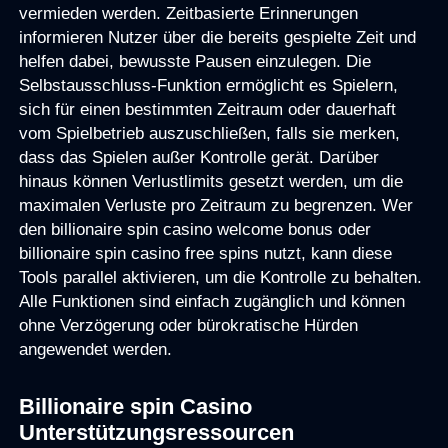
vermieden werden. Zeitbasierte Erinnerungen
informieren Nutzer über die bereits gespielte Zeit und
helfen dabei, bewusste Pausen einzulegen. Die
Selbstausschluss-Funktion ermöglicht es Spielern,
sich für einen bestimmten Zeitraum oder dauerhaft
vom Spielbetrieb auszuschließen, falls sie merken,
dass das Spielen außer Kontrolle gerät. Darüber
hinaus können Verlustlimits gesetzt werden, um die
maximalen Verluste pro Zeitraum zu begrenzen. Wer
den billionaire spin casino welcome bonus oder
billionaire spin casino free spins nutzt, kann diese
Tools parallel aktivieren, um die Kontrolle zu behalten.
Alle Funktionen sind einfach zugänglich und können
ohne Verzögerung oder bürokratische Hürden
angewendet werden.
Billionaire spin Casino
Unterstützungsressourcen