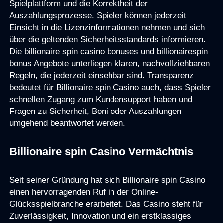
Spielplattform und die Korrektheit der
Auszahlungsprozesse. Spieler können jederzeit
Einsicht in die Lizenzinformationen nehmen und sich
über die geltenden Sicherheitsstandards informieren.
Die billionaire spin casino bonuses und billionairespin
bonus Angebote unterliegen klaren, nachvollziehbaren
Regeln, die jederzeit einsehbar sind. Transparenz
bedeutet für Billionaire spin Casino auch, dass Spieler
schnellen Zugang zum Kundensupport haben und
Fragen zu Sicherheit, Boni oder Auszahlungen
umgehend beantwortet werden.
Billionaire spin Casino Vermächtnis
Seit seiner Gründung hat sich Billionaire spin Casino
einen hervorragenden Ruf in der Online-
Glücksspielbranche erarbeitet. Das Casino steht für
Zuverlässigkeit, Innovation und ein erstklassiges