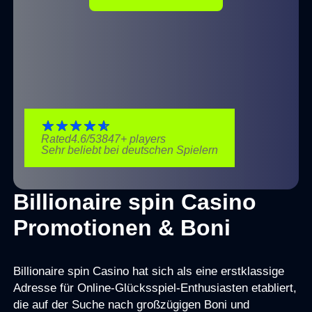
Rated
4.6
/
5
3847
+ players
Sehr beliebt bei deutschen Spielern
Billionaire spin Casino
Promotionen & Boni
Billionaire spin Casino hat sich als eine erstklassige
Adresse für Online-Glücksspiel-Enthusiasten etabliert,
die auf der Suche nach großzügigen Boni und