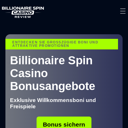
ENTDECKEN SIE GROSSZÜGIGE BONI UND A
TTRAKTIVE PROMOTIONEN
Billionaire Spin
Casino
Bonusangebote
Exklusive Willkommensboni und
Freispiele
Bonus sichern