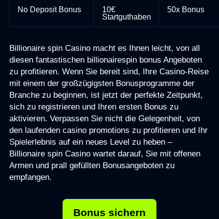
No Deposit Bonus
10€
50x Bonus
Startguthaben
Billionaire spin Casino macht es Ihnen leicht, von all
diesen fantastischen billionairespin bonus Angeboten
zu profitieren. Wenn Sie bereit sind, Ihre Casino-Reise
mit einem der großzügigsten Bonusprogramme der
Branche zu beginnen, ist jetzt der perfekte Zeitpunkt,
sich zu registrieren und Ihren ersten Bonus zu
aktivieren. Verpassen Sie nicht die Gelegenheit, von
den laufenden casino promotions zu profitieren und Ihr
Spielerlebnis auf ein neues Level zu heben –
Billionaire spin Casino wartet darauf, Sie mit offenen
Armen und prall gefüllten Bonusangeboten zu
empfangen.
Bonus sichern