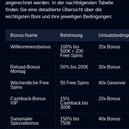
angerechnet werden. In der nachfolgenden Tabelle
finden Sie eine detaillierte Übersicht über die
wichtigsten Boni und ihre jeweiligen Bedingungen:
Bonus-Name
Belohnung
Umsatzbeding
Willkommensbonus
100% bis
35x Bonus
500€ + 200
Free Spins
Reload-Bonus
50% bis 200€
30x Bonus
Montag
Wöchentliche Free
50 Free Spins
40x Gewinne
Spins
Cashback-Bonus
15%
20x Bonus
VIP
Cashback bis
300€
Saisonaler
150% bis
40x Bonus
Spezialbonus
750€