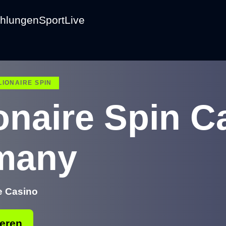
hlungen
Sport
Live
LIONAIRE SPIN
ionaire Spin C
many
ne Casino
ieren