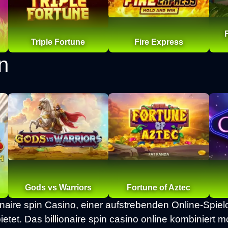
Play now
Play now
Triple Fortune
Fire Express
n
Play now
Play now
Gods vs Warriors
Fortune of Aztec
naire spin Casino, einer aufstrebenden Online-Spiel
bietet. Das billionaire spin casino online kombinier