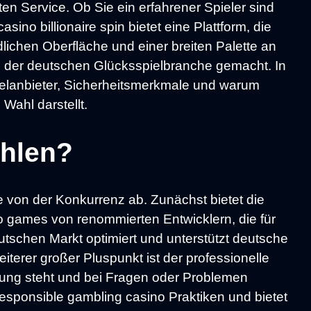
n Service. Ob Sie ein erfahrener Spieler sind
sino billionaire spin bietet eine Plattform, die
dlichen Oberfläche und einer breiten Palette an
n der deutschen Glücksspielbranche gemacht. In
pielanbieter, Sicherheitsmerkmale und warum
Wahl darstellt.
ählen?
e von der Konkurrenz ab. Zunächst bietet die
o games von renommierten Entwicklern, die für
eutschen Markt optimiert und unterstützt deutsche
rer großer Pluspunkt ist der professionelle
gung steht und bei Fragen oder Problemen
f responsible gambling casino Praktiken und bietet