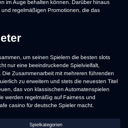
lten im Auge behalten können. Darüber hinaus
n und regelmäßigen Promotionen, die das
ieter
zusammen, um seinen Spielern die besten slots
ht nur eine beeindruckende Spielvielfalt,
n. Die Zusammenarbeit mit mehreren führenden
uierlich zu erweitern und stets die neuesten Titel
freuen, das von klassischen Automatenspielen
iele werden regelmäßig auf Fairness und
safe casino für deutsche Spieler macht.
Spielkategorien