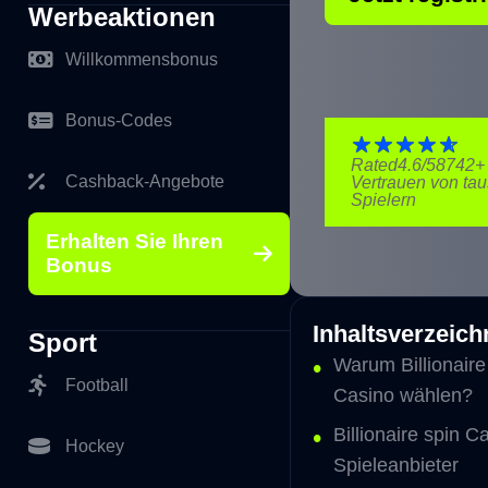
Werbeaktionen
Willkommensbonus
Bonus-Codes
Rated
4.6
/
5
8742
+
Cashback-Angebote
Vertrauen von ta
Spielern
Erhalten Sie Ihren
Bonus
Inhaltsverzeich
Sport
Warum Billionaire
Football
Casino wählen?
Billionaire spin C
Hockey
Spieleanbieter