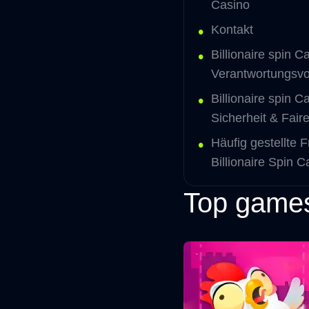
Casino
Kontakt
Billionaire spin C
Verantwortungsvo
Billionaire spin C
Sicherheit & Fair
Häufig gestellte 
Billionaire Spin C
Top game