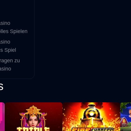
asino
lles Spielen
asino
es Spiel
Fragen zu
asino
s